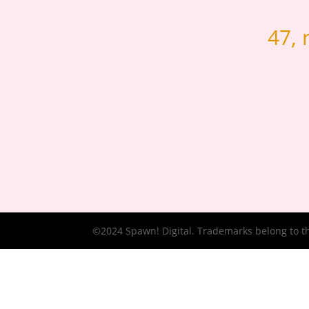
47, 
©2024 Spawn! Digital. Trademarks belong to the